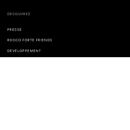
DÉCOUVREZ
PRESSE
ROCCO FORTE FRIENDS
DÉVELOPPEMENT
PARTENARIATS
CARRIÈRES
BROCHURES
DURABILITÉ
PLUS DE DÉTAILS
EN MATIÈRE DE VOYAGE