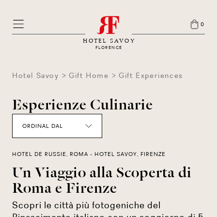
0
HOTEL SAVOY
FLORENCE
Hotel Savoy
Gift Home
Gift Experiences
Esperienze Culinarie
ORDINAL DAL
HOTEL DE RUSSIE, ROMA - HOTEL SAVOY, FIRENZE
Un Viaggio alla Scoperta di
Roma e Firenze
Scopri le città più fotogeniche del
Rinascimento italiano con un soggiorno di 5