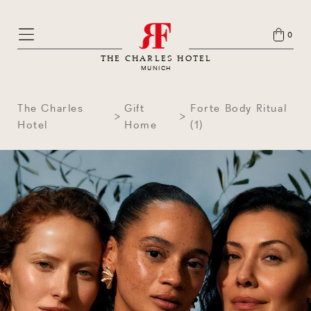
0
THE CHARLES HOTEL
MUNICH
The Charles
Gift
Forte Body Ritual
Hotel
Home
(1)