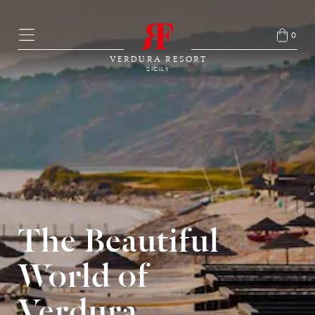
0
VERDURA RESORT
SICILY
The Beautiful
World of
Verdura