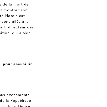
e de la mort de
 et montrer son
te Hotels est
donc allés à la
art, directeur des
ition, qui a bien
.
l pour accueillir
é aux événements
 de la République
a Culture. De par