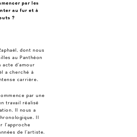
mmencer par les
ter au fur et à
buts ?
Raphaël, dont nous
ailles au Panthéon
n acte d’amour
ël a cherché à
ntense carrière.
n commence par une
n travail réalisé
tion. Il nous a
hronologique. Il
ur l’approche
années de l’artiste.