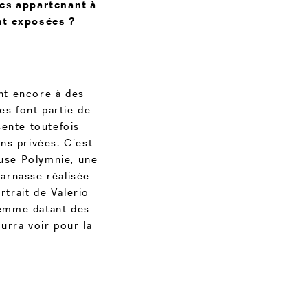
res appartenant à
nt exposées ?
nt encore à des
es font partie de
sente toutefois
ns privées. C’est
use Polymnie, une
Parnasse réalisée
rtrait de Valerio
 femme datant des
ourra voir pour la