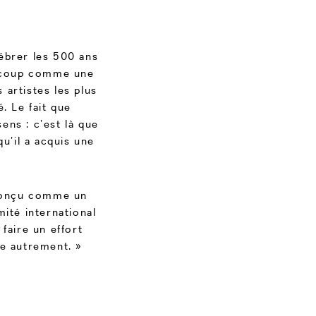
ébrer les 500 ans
aucoup comme une
artistes les plus
. Le fait que
sens : c’est là que
u’il a acquis une
é conçu comme un
mité international
 faire un effort
le autrement. »