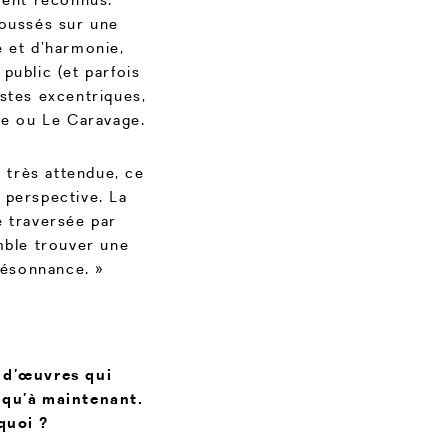
poussés sur une
e et d’harmonie,
public (et parfois
istes excentriques,
e ou Le Caravage.
 très attendue, ce
 perspective. La
 traversée par
emble trouver une
résonnance. »
 d’œuvres qui
squ’à maintenant.
quoi ?