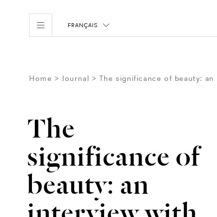
FRANÇAIS
Home
Journal
The significance of beauty: an
The
significance of
beauty: an
interview with