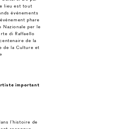
e lieu est tout
grands événements
 l’événement phare
o Nazionale per le
te di Raffaello
centenaire de la
e de la Culture et
 »
artiste important
ans l’histoire de
ement reconnus.