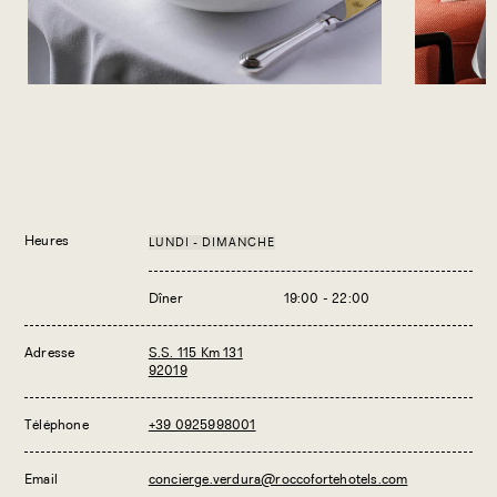
Heures
LUNDI - DIMANCHE
Dîner
19:00 - 22:00
Adresse
S.S. 115 Km 131
92019
Téléphone
+39 0925998001
Email
concierge.verdura@roccofortehotels.com