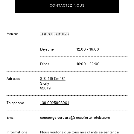
CONTACTEZ-NOUS
Heures
TOUS LES JOURS
Déjeuner
12:00 - 16:00
Dîner
19:00 - 22:00
Adresse
S.S. 115 Km 131
Sicily
92019
Téléphone
+39 0925998001
Email
concierge.verdura@roccofortehotels.com
Informations
Nous voulons que tous nos clients se sentent à