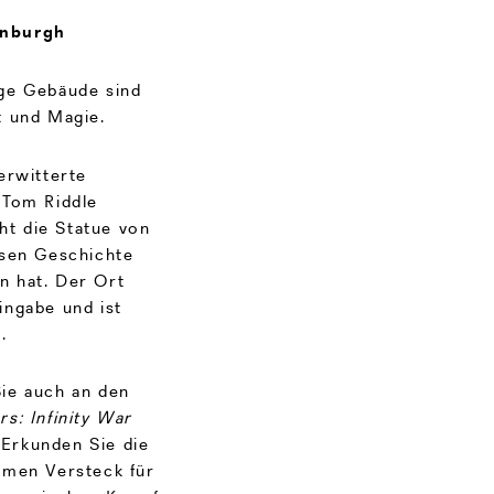
inburgh
ige Gebäude sind
t und Magie.
erwitterte
 Tom Riddle
eht die Statue von
ssen Geschichte
n hat. Der Ort
ingabe und ist
n.
ie auch an den
s: Infinity War
Erkunden Sie die
imen Versteck für