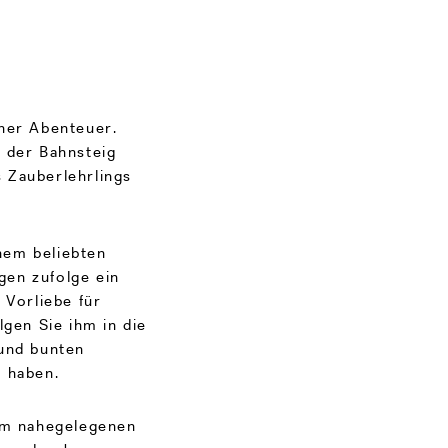
cher Abenteuer.
 der Bahnsteig
 Zauberlehrlings
nem beliebten
gen zufolge ein
 Vorliebe für
en Sie ihm in die
 und bunten
t haben.
 im nahegelegenen