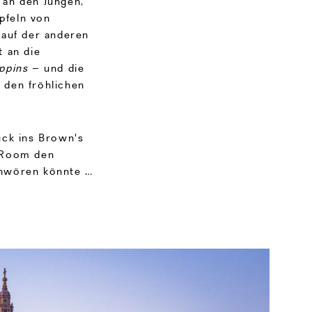
 an den Jungen,
pfeln von
 auf der anderen
 an die
ppins
– und die
 den fröhlichen
ück ins Brown's
 Room den
chwören könnte …