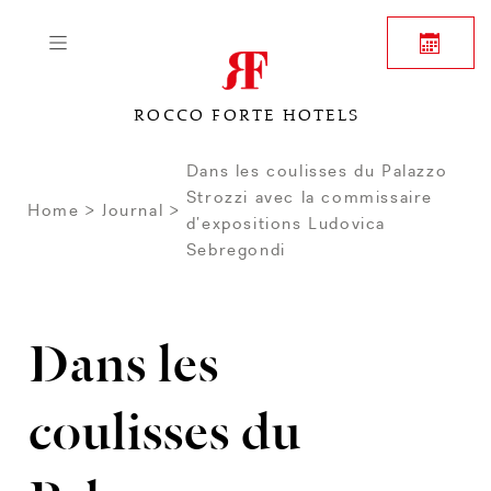
ROCCO FORTE HOTELS
Dans les coulisses du Palazzo
Strozzi avec la commissaire
Home
Journal
d’expositions Ludovica
Sebregondi
Dans les
coulisses du