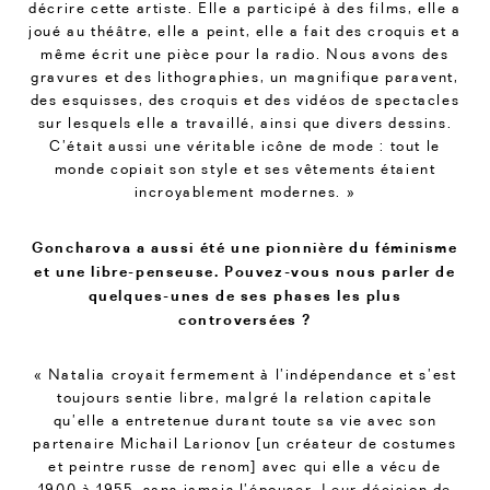
décrire cette artiste. Elle a participé à des films, elle a
joué au théâtre, elle a peint, elle a fait des croquis et a
même écrit une pièce pour la radio. Nous avons des
gravures et des lithographies, un magnifique paravent,
des esquisses, des croquis et des vidéos de spectacles
sur lesquels elle a travaillé, ainsi que divers dessins.
C’était aussi une véritable icône de mode : tout le
monde copiait son style et ses vêtements étaient
incroyablement modernes. »
Goncharova a aussi été une pionnière du féminisme
et une libre-penseuse. Pouvez-vous nous parler de
quelques-unes de ses phases les plus
controversées ?
« Natalia croyait fermement à l’indépendance et s’est
toujours sentie libre, malgré la relation capitale
qu’elle a entretenue durant toute sa vie avec son
partenaire Michail Larionov [un créateur de costumes
et peintre russe de renom] avec qui elle a vécu de
1900 à 1955, sans jamais l’épouser. Leur décision de