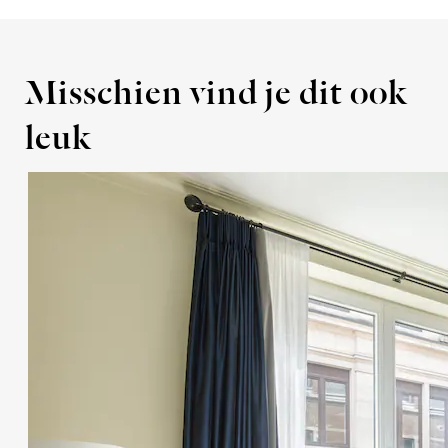
Persoonlijke kluis
Extra bed op aanvraag, onder voorbehoud
van beschikbaarheid
Misschien vind je dit ook
leuk