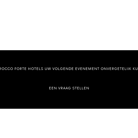
ROCCO FORTE HOTELS UW VOLGENDE EVENEMENT ONVERGETELIJK K
EEN VRAAG STELLEN