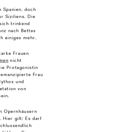
n Spanien, doch
r Siziliens. Die
sich trinkend
ganz nach Bettas
h einiges mehr.
starke Frauen
men
nicht
ie Protagonistin
 emanzipierte Frau
Mythos und
etation von
ein.
en Opernhäusern
Hier gilt: Es darf
schlussendlich