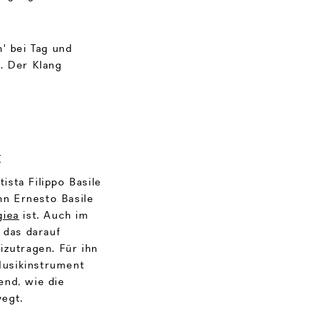
h' bei Tag und
. Der Klang
t
sta Filippo Basile
n Ernesto Basile
giea
ist. Auch im
 das darauf
izutragen. Für ihn
 Musikinstrument
end, wie die
egt.