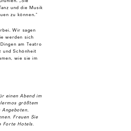
ufühlen. „Sie
Tanz und die Musik
auen zu können.“
orbei. Wir sagen
Sie werden sich
n Dingen am Teatro
z und Schönheit
amen, wie sie im
ür einen Abend im
Palermos größtem
n Angeboten,
nnen. Freuen Sie
 Forte Hotels.