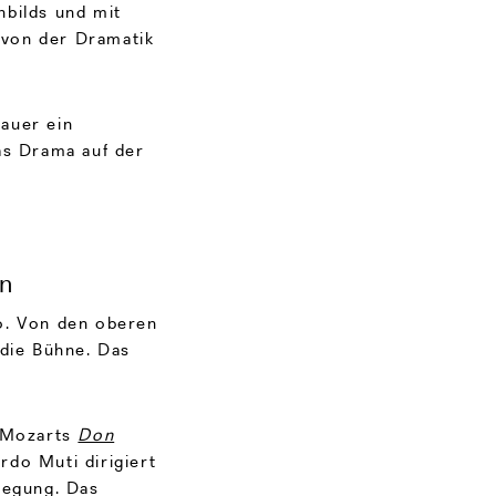
nbilds und mit
 von der Dramatik
auer ein
as Drama auf der
en
o. Von den oberen
 die Bühne. Das
: Mozarts
Don
rdo Muti dirigiert
wegung. Das