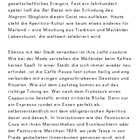
gesellschaftliches Ereignis. Fast ein Jahrhundert
später ließ die
Bar Basso
mit der Erfindung des
Negroni Sbagliato
diesen Geist neu aufleben. Heute
steht die Aperitivo-Kultur wie kaum etwas anderes für
Mailand – eine Mischung aus Tradition und Mailänder
Lebenskunst, die weltweit zelebriert wird.
Ebenso mit der Stadt verwoben ist ihre
caffè couture
:
Wie bei der Mode verstehen die Mailänder beim Kaffee
keinen Spaß. In einer Stadt, die sich immer wieder neu
erfindet, ist die Caffè-Pause fast schon heilig und eng
verbunden mit einigen ungeschriebenen Gesetzen und
Ritualen. Wie auf dem Laufsteg kommt es auf das
richtige Timing an. Wer nach dem Frühstück einen
Cappuccino bestellt, erntet irritierte Blicke. Denn nur
ein Espresso rundet ein Essen perfekt ab,
selbstverständlich mit dem obligatorischen Aperitivo
davor und danach. In Institutionen wie der Pasticceria
Cova mit ihren Marmortheken und Kronleuchtern oder
der Pasticceria Marchesi 1824, wo jede Tasse in von
Prada gestalteten Innenräumen genossen wird, wird