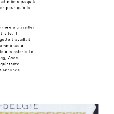
llait même jusqu’à
ger pour qu’elle
rière à travailler
raite. Il
tte travaillait.
e commence à
e à la galerie Le
igo
. Avec
quiétante,
et annonce