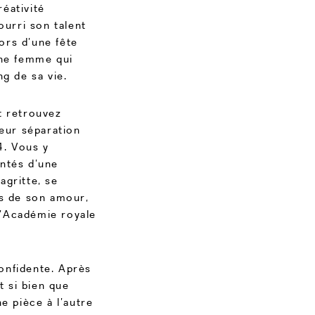
réativité
ourri son talent
lors d’une fête
une femme qui
g de sa vie.
t retrouvez
leur séparation
4. Vous y
ntés d’une
agritte, se
as de son amour,
 l’Académie royale
onfidente. Après
t si bien que
ne pièce à l’autre