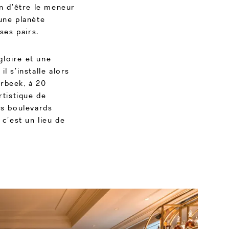
in d’être le meneur
une planète
 ses pairs.
 gloire et une
l s’installe alors
rbeek, à 20
rtistique de
es boulevards
 c’est un lieu de