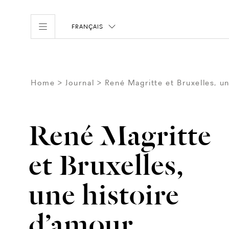
FRANÇAIS
Home
Journal
René Magritte et Bruxelles, u
René Magritte
et Bruxelles,
une histoire
d’amour