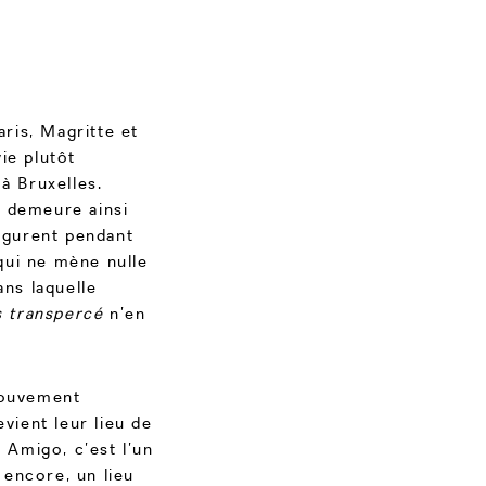
ris, Magritte et
ie plutôt
à Bruxelles.
a demeure ainsi
figurent pendant
 qui ne mène nulle
ns laquelle
 transpercé
n’en
mouvement
evient leur lieu de
l Amigo, c’est l’un
i encore, un lieu