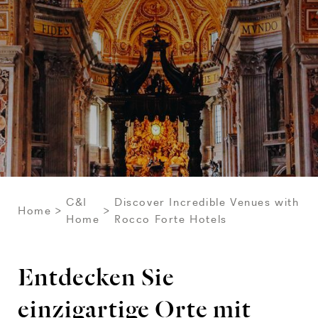
C&I
Discover Incredible Venues with
Home
Home
Rocco Forte Hotels
Entdecken Sie
einzigartige Orte mit