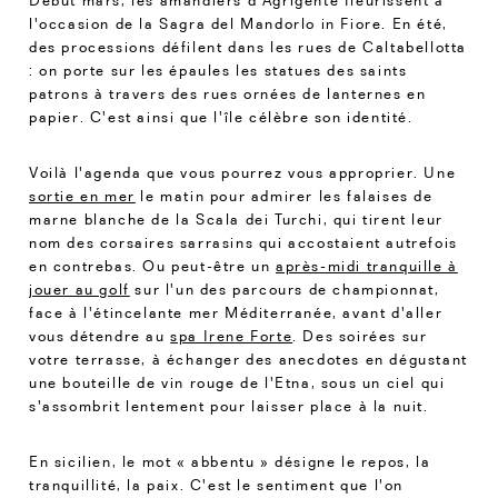
Début mars, les amandiers d'Agrigente fleurissent à
l'occasion de la Sagra del Mandorlo in Fiore. En été,
des processions défilent dans les rues de Caltabellotta
: on porte sur les épaules les statues des saints
patrons à travers des rues ornées de lanternes en
papier. C'est ainsi que l'île célèbre son identité.
Voilà l'agenda que vous pourrez vous approprier. Une
sortie en mer
le matin pour admirer les falaises de
marne blanche de la Scala dei Turchi, qui tirent leur
nom des corsaires sarrasins qui accostaient autrefois
en contrebas. Ou peut-être un
après-midi tranquille à
jouer au golf
sur l'un des parcours de championnat,
face à l'étincelante mer Méditerranée, avant d'aller
vous détendre au
spa Irene Forte
. Des soirées sur
votre terrasse, à échanger des anecdotes en dégustant
une bouteille de vin rouge de l'Etna, sous un ciel qui
s'assombrit lentement pour laisser place à la nuit.
En sicilien, le mot « abbentu » désigne le repos, la
tranquillité, la paix. C'est le sentiment que l'on