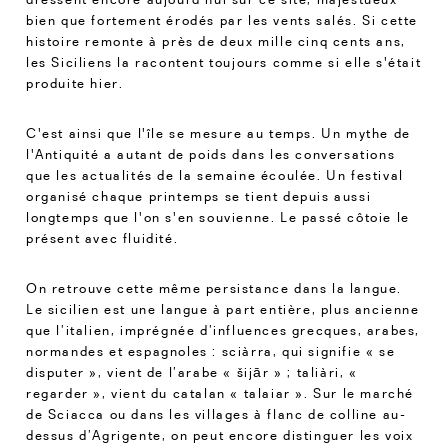
bien que fortement érodés par les vents salés. Si cette
histoire remonte à près de deux mille cinq cents ans,
les Siciliens la racontent toujours comme si elle s'était
produite hier.
C'est ainsi que l'île se mesure au temps. Un mythe de
l'Antiquité a autant de poids dans les conversations
que les actualités de la semaine écoulée. Un festival
organisé chaque printemps se tient depuis aussi
longtemps que l'on s'en souvienne. Le passé côtoie le
présent avec fluidité.
On retrouve cette même persistance dans la langue.
Le sicilien est une langue à part entière, plus ancienne
que l’italien, imprégnée d’influences grecques, arabes,
normandes et espagnoles : sciàrra, qui signifie « se
disputer », vient de l’arabe « šijār » ; taliàri, «
regarder », vient du catalan « talaiar ». Sur le marché
de Sciacca ou dans les villages à flanc de colline au-
dessus d’Agrigente, on peut encore distinguer les voix