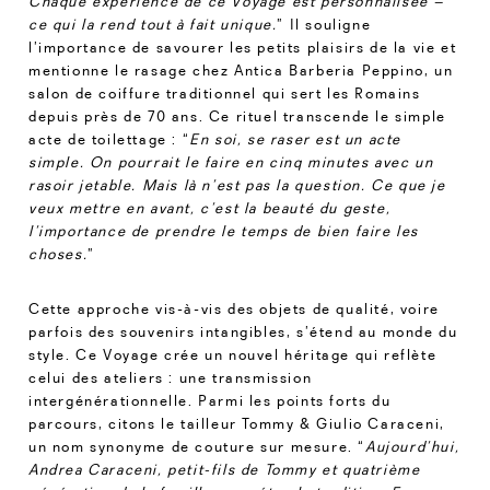
Chaque expérience de ce Voyage est personnalisée –
ce qui la rend tout à fait unique.
” Il souligne
l’importance de savourer les petits plaisirs de la vie et
mentionne le rasage chez Antica Barberia Peppino, un
salon de coiffure traditionnel qui sert les Romains
depuis près de 70 ans. Ce rituel transcende le simple
acte de toilettage : “
En soi, se raser est un acte
simple. On pourrait le faire en cinq minutes avec un
rasoir jetable. Mais là n’est pas la question.
Ce que je
veux mettre en avant, c’est la beauté du geste,
l’importance de prendre le temps de bien faire les
choses.
”
Cette approche vis-à-vis des objets de qualité, voire
parfois des souvenirs intangibles, s’étend au monde du
style. Ce Voyage crée un nouvel héritage qui reflète
celui des ateliers : une transmission
intergénérationnelle. Parmi les points forts du
parcours, citons le tailleur Tommy & Giulio Caraceni,
un nom synonyme de couture sur mesure. “
Aujourd’hui,
Andrea Caraceni, petit-fils de Tommy et quatrième