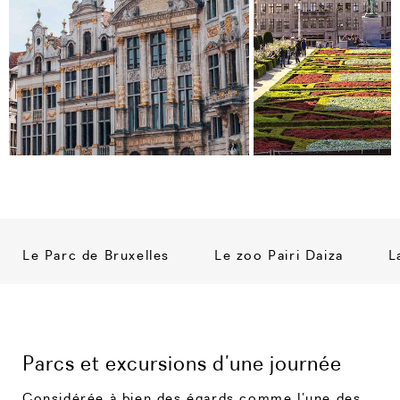
Le Parc de Bruxelles
Le zoo Pairi Daiza
L
Parcs et excursions d’une journée
Considérée à bien des égards comme l’une des