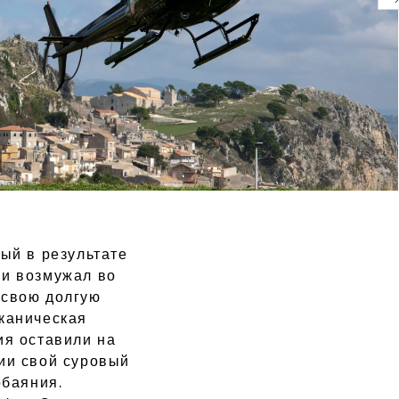
ый в результате
 и возмужал во
 свою долгую
каническая
ия оставили на
ии свой суровый
обаяния.