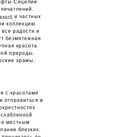
афты Сицилии
впечатлений.
esort
и частных
ли коллекцию
 все радости и
т безмятежная
упная красота
ной природы,
еские храмы.
я с красотами
и отправиться в
окрестностях
асслабленной
по местным
пании близких.
 проникаясь ее