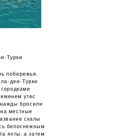
еи-Турки
ль побережья,
ала-деи-Турки
 городками
 именем утес
днажды бросили
 на местные
название скалы
есь белоснежным
а яхты, а затем