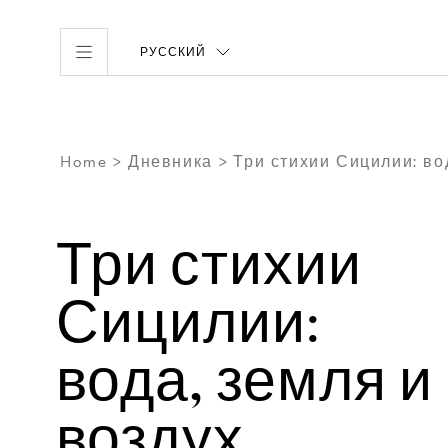
РУССКИЙ
Home
Дневника
Три стихии Сицилии: во
Три стихии
Сицилии:
вода, земля и
воздух