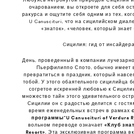
очарованием, вы откроете для себя ос
ракурса и ощутите себя одним из тех, ког
U Canuscituri, что на сицилийском диал
«знаток», «человек, который знает
Cицилия: гид от инсайдер
День, проведенный в компании лучезарн
Пьерфилиппо Спото, обычно имеет 
превратиться в праздник, который навсе
тобой. У этого обаятельного сицилийца 
согретое искренней любовью к Сицили
множество тайн этого удивительного ост
Сицилии он с радостью делится с гостя
время еженедельных встреч в рамках
программы“U Canuscituri of Verdura R
вольном переводе означает
«Клуб зна
Resort»
. Эта эксклюзивная программа в