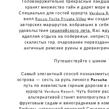
Головокружительно прекрасные ландш
хранят множество тайн и дарят море 
Специально для гостей курорта
Verdura R
вилл
Rocco Forte Private Villas
мы созда
авторских маршрутов, вобравших в себя
удовольствия
сицилийского лета.
Вас жду
идиллия отдыха на побережье, неприст
скалистых гор, очарование первоздан
античные римские руины и древнегреч
П
утешествуйте с шиком
Самый элегантный способ познакомитьс
острова — сесть за руль личного
Porsche
путь по извилистым горным дорогам в 
курорта Verdura Resort. Чуть более р
альтернативой станет велопрогулка 
фруктовым садам и виноградникам в ком
Любуясь нетронутой природой Сицилии и