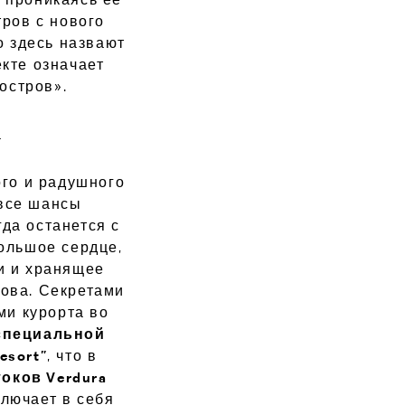
тров с нового
о здесь назвают
екте означает
 остров».
а
ого и радушного
все шансы
гда останется с
большое сердце,
и и хранящее
рова. Секретами
ми курорта во
специальной
esort”
, что в
токов Verdura
ключает в себя