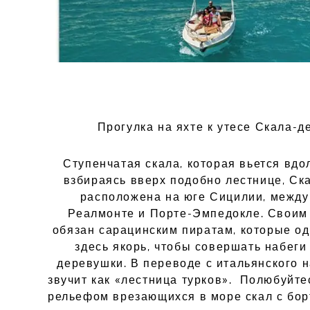
П
рогулка на яхте к утесе Скала-д
Ступенчатая скала, которая вьется вдо
взбираясь вверх подобно лестнице, Ск
расположена на юге Сицилии, между
Реалмонте и Порте-Эмпедокле. Своим
обязан сарацинским пиратам, которые о
здесь якорь, чтобы совершать набеги
деревушки. В переводе с итальянского 
звучит как «лестница турков». Полюбуйт
рельефом врезающихся в море скал с борт