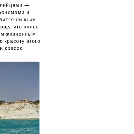
илийцами —
рономами и
елится личным
 ощутить пульс
ым жизненным
ю красоту этого
и красок.