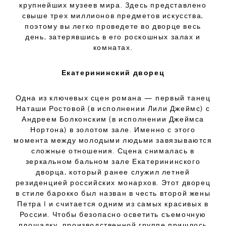
крупнейших музеев мира. Здесь представлено
свыше трех миллионов предметов искусства,
поэтому вы легко проведете во дворце весь
день, затерявшись в его роскошных залах и
комнатах.
Екатерининский дворец
Одна из ключевых сцен романа — первый танец
Наташи Ростовой (в исполнении Лили Джеймс) с
Андреем Болконским (в исполнении Джеймса
Нортона) в золотом зале. Именно с этого
момента между молодыми людьми завязываются
сложные отношения. Сцена снималась в
зеркальном бальном зале Екатерининского
дворца, который ранее служил летней
резиденцией российских монархов. Этот дворец
в стиле барокко был назван в честь второй жены
Петра I и считается одним из самых красивых в
России. Чтобы безопасно осветить съемочную
площадку, производственной группе пришлось