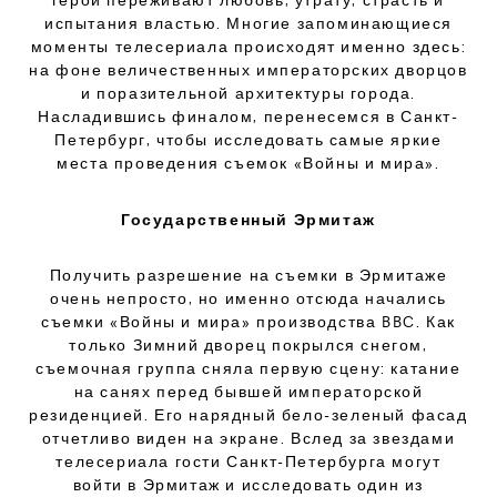
герои переживают любовь, утрату, страсть и
испытания властью. Многие запоминающиеся
моменты телесериала происходят именно здесь:
на фоне величественных императорских дворцов
и поразительной архитектуры города.
Насладившись финалом, перенесемся в Санкт-
Петербург, чтобы исследовать самые яркие
места проведения съемок «Войны и мира».
Государственный Эрмитаж
Получить разрешение на съемки в Эрмитаже
очень непросто, но именно отсюда начались
съемки «Войны и мира» производства BBC. Как
только Зимний дворец покрылся снегом,
съемочная группа сняла первую сцену: катание
на санях перед бывшей императорской
резиденцией. Его нарядный бело-зеленый фасад
отчетливо виден на экране. Вслед за звездами
телесериала гости Санкт-Петербурга могут
войти в Эрмитаж и исследовать один из