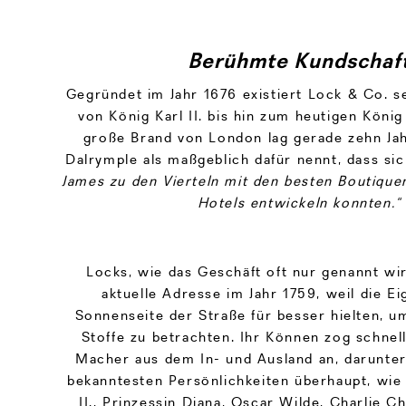
Berühmte Kundschaf
Gegründet im Jahr 1676 existiert Lock & Co. s
von König Karl II. bis hin zum heutigen König
große Brand von London lag gerade zehn Ja
Dalrymple als maßgeblich dafür nennt, dass si
James zu den Vierteln mit den besten Boutique
Hotels entwickeln konnten.“
Locks, wie das Geschäft oft nur genannt wi
aktuelle Adresse im Jahr 1759, weil die E
Sonnenseite der Straße für besser hielten, u
Stoffe zu betrachten. Ihr Können zog schne
Macher aus dem In- und Ausland an, darunter
bekanntesten Persönlichkeiten überhaupt, wie 
II., Prinzessin Diana, Oscar Wilde, Charlie Ch