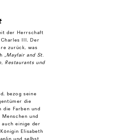
t
eit der Herrschaft
 Charles III. Der
hre zurück, was
ch
„Mayfair and St.
n, Restaurants und
rd, bezog seine
igentümer die
m die Farben und
ll Menschen und
 auch einige der
Königin Elisabeth
aplin und selbst