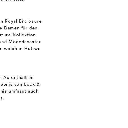
en Royal Enclosure
die Damen für den
ture-Kollektion
 und Modedesaster
er welchen Hut wo
n Aufenthalt im
lebnis von Lock &
bnis umfasst auch
s.