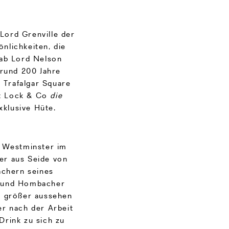
 Lord Grenville der
nlichkeiten, die
gab Lord Nelson
 rund 200 Jahre
 Trafalgar Square
ist Lock & Co
die
klusive Hüte.
n Westminster im
der aus Seide von
achern seines
e und Hombacher
er größer aussehen
er nach der Arbeit
Drink zu sich zu