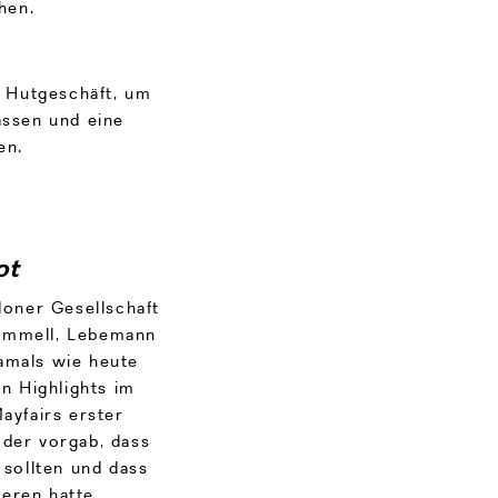
hen.
s Hutgeschäft, um
lassen und eine
en.
ot
doner Gesellschaft
rummell, Lebemann
Damals wie heute
n Highlights im
ayfairs erster
 der vorgab, dass
sollten und dass
ieren hatte.