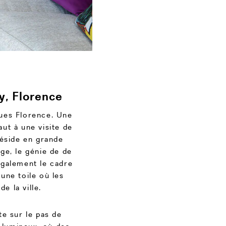
oy, Florence
 rues Florence. Une
ut à une visite de
réside en grande
ge, le génie de de
 également le cadre
 une toile où les
e la ville.
te sur le pas de