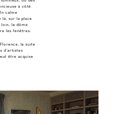
t lumineux, où des
encieuse à côté
 Un calme
là, sur la place
 loin, le dôme
re les fenêtres.
Florence, la suite
s d’artistes
eut être acquise