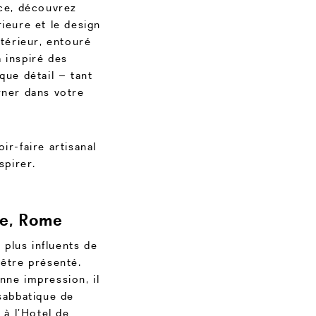
nce, découvrez
ieure et le design
ntérieur, entouré
 inspiré des
que détail – tant
rner dans votre
ir-faire artisanal
spirer.
ie, Rome
plus influents de
’être présenté.
nne impression, il
sabbatique de
à l’
Hotel de