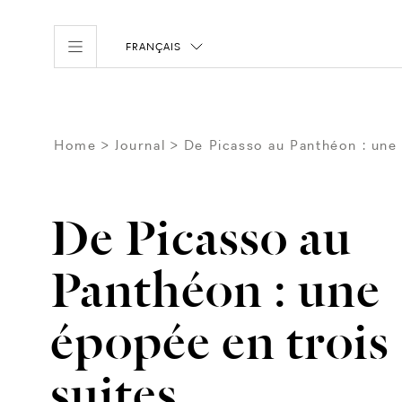
FRANÇAIS
Home
Journal
De Picasso au Panthéon : une 
De Picasso au
Panthéon : une
épopée en trois
suites