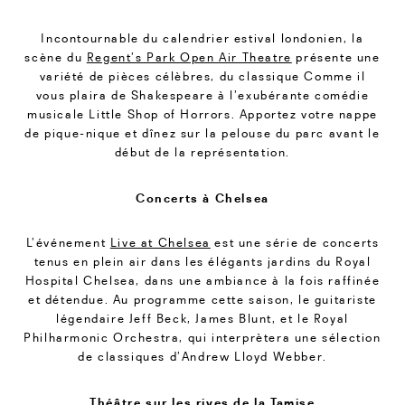
Incontournable du calendrier estival londonien, la
scène du
Regent’s Park Open Air Theatre
présente une
variété de pièces célèbres, du classique Comme il
vous plaira de Shakespeare à l’exubérante comédie
musicale Little Shop of Horrors. Apportez votre nappe
de pique-nique et dînez sur la pelouse du parc avant le
début de la représentation.
Concerts à Chelsea
L’événement
Live at Chelsea
est une série de concerts
tenus en plein air dans les élégants jardins du Royal
Hospital Chelsea, dans une ambiance à la fois raffinée
et détendue. Au programme cette saison, le guitariste
légendaire Jeff Beck, James Blunt, et le Royal
Philharmonic Orchestra, qui interprètera une sélection
de classiques d’Andrew Lloyd Webber.
Théâtre sur les rives de la Tamise