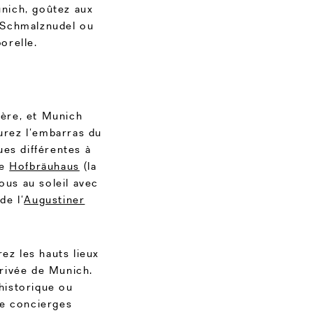
unich, goûtez aux
 Schmalznudel ou
orelle.
vière, et Munich
urez l’embarras du
es différentes à
ue
Hofbräuhaus
(la
ous au soleil avec
de l’
Augustiner
ez les hauts lieux
privée de Munich.
historique ou
de concierges