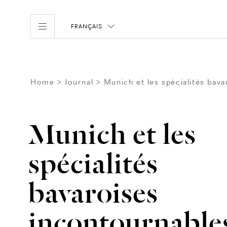
FRANÇAIS
Home
Journal
Munich et les spécialités bava
Munich et les
spécialités
bavaroises
incontournable