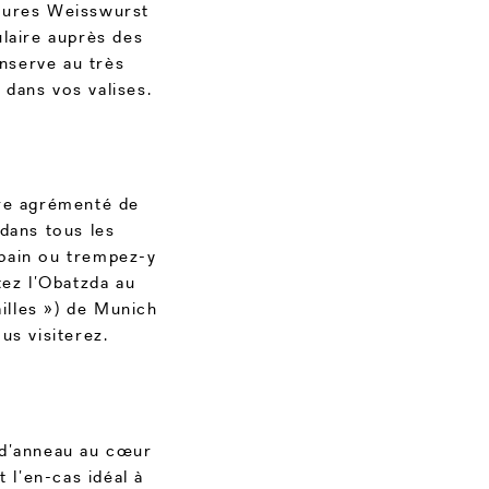
eures Weisswurst
ulaire auprès des
nserve au très
dans vos valises.
re agrémenté de
 dans tous les
 pain ou trempez-y
tez l’Obatzda au
illes ») de Munich
us visiterez.
 d’anneau au cœur
 l’en-cas idéal à