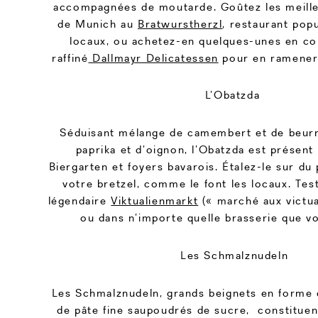
accompagnées de moutarde. Goûtez les meill
de Munich au
Bratwurstherzl
, restaurant pop
locaux, ou achetez-en quelques-unes en co
raffiné
Dallmayr Delicatessen
pour en ramener 
L’Obatzda
Séduisant mélange de camembert et de beur
paprika et d’oignon, l’Obatzda est présent
Biergarten et foyers bavarois. Étalez-le sur du
votre bretzel, comme le font les locaux. Tes
légendaire
Viktualienmarkt
(« marché aux victua
ou dans n’importe quelle brasserie que vo
Les Schmalznudeln
Les Schmalznudeln, grands beignets en forme
de pâte fine saupoudrés de sucre, constituent