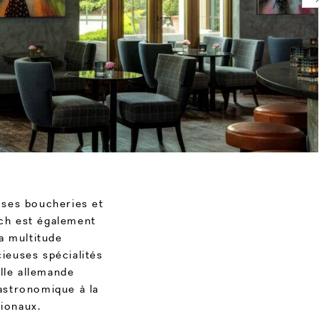
 ses boucheries et
ich est également
sa multitude
ieuses spécialités
ille allemande
astronomique à la
gionaux.