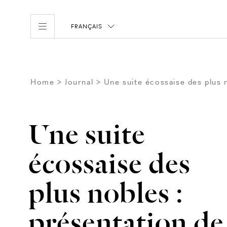
FRANÇAIS
Home
Journal
Une suite écossaise des plus n
Une suite
écossaise des
plus nobles :
présentation de