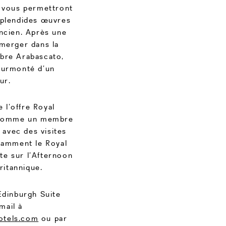
, vous permettront
splendides œuvres
ancien. Après une
merger dans la
rbre Arabascato,
 surmonté d’un
ur.
 l’offre Royal
) comme un membre
 avec des visites
tamment le Royal
te sur l’Afternoon
ritannique.
Edinburgh Suite
mail à
otels.com
ou par