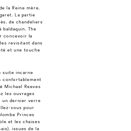
de la Reine mère,
garet. La partie
és, de chandeliers
à baldaquin. The
r concevoir la
les revisitant dans
eté et une touche
 suite incarne
us confortablement
né Michael Reeves
ez les ouvrages
z un dernier verre
allez-vous pour
rplombe Princes
ble et les chaises
ais), issues de la