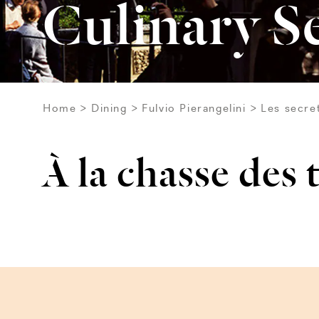
Culinary S
Home
Dining
Fulvio Pierangelini
Les secret
À la chasse des 