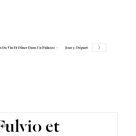
on De Vin Et Dîner Dans Un Palazzo
05.
Jour 5 : Départ
Fulvio et
TION