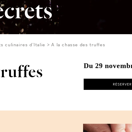
ecrets
s culinaires d’Italie
A la chasse des truffes
truffes
Du 29 novembr
RÉSERVER