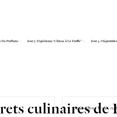
ge De Parfums
03.
Jour 3 : Expérience “Chasse À La Truffe”
04.
Jour 4 : Dégustati
rets culinaires de 
CONDITIONS D’UTILISA