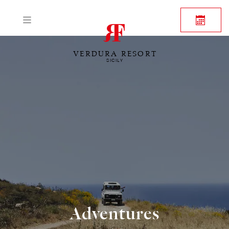
VERDURA RESORT
SICILY
Adventures