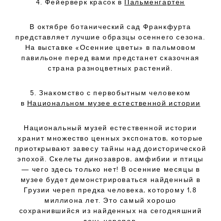
4. Фейерверк красок в
Пальменгартен
В октябре ботанический сад Франкфурта
представляет лучшие образцы осеннего сезона.
На выставке «Осенние цветы» в пальмовом
павильоне перед вами предстанет сказочная
страна разноцветных растений.
5. Знакомство с первобытным человеком
в
Национальном музее естественной истории
Национальный музей естественной истории
хранит множество ценных экспонатов, которые
приоткрывают завесу тайны над доисторической
эпохой. Скелеты динозавров, амфибии и птицы
— чего здесь только нет! В осенние месяцы в
музее будет демонстрироваться найденный в
Грузии череп предка человека, которому 1,8
миллиона лет. Это самый хорошо
сохранившийся из найденных на сегодняшний
день черепов.