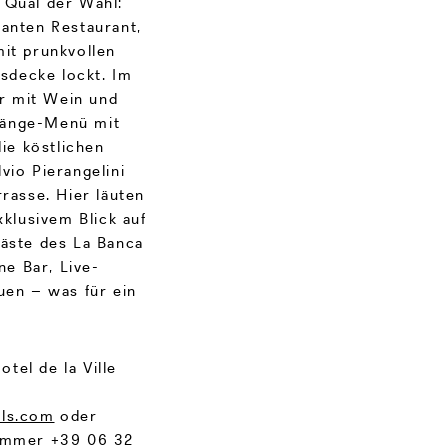
 Qual der Wahl:
anten Restaurant,
mit prunkvollen
sdecke lockt. Im
er mit Wein und
Gänge-Menü mit
ie köstlichen
vio Pierangelini
rasse. Hier läuten
klusivem Blick auf
Gäste des La Banca
ne Bar, Live-
uen – was für ein
tel de la Ville
els.com
oder
Nummer +39 06 32