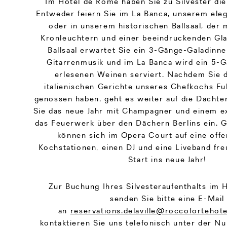
Im Hotel de Rome haben Sie zu Silvester die
Entweder feiern Sie im La Banca, unserem eleg
oder in unserem historischen Ballsaal, der 
Kronleuchtern und einer beeindruckenden Gla
Ballsaal erwartet Sie ein 3-Gänge-Galadinn
Gitarrenmusik und im La Banca wird ein 5-
erlesenen Weinen serviert. Nachdem Sie d
italienischen Gerichte unseres Chefkochs Ful
genossen haben, geht es weiter auf die Dachter
Sie das neue Jahr mit Champagner und einem ex
das Feuerwerk über den Dächern Berlins ein. 
können sich im Opera Court auf eine offe
Kochstationen, einen DJ und eine Liveband fre
Start ins neue Jahr!
Zur Buchung Ihres Silvesteraufenthalts im Ho
senden Sie bitte eine E-Mail
an
reservations.delaville@roccofortehot
kontaktieren Sie uns telefonisch unter der 