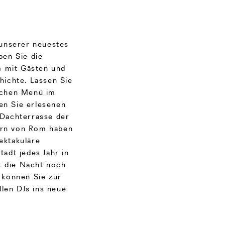
 unserer neuestes
ben Sie die
am mit Gästen und
hichte. Lassen Sie
ischen Menü im
en Sie erlesenen
Dachterrasse der
hern von Rom haben
pektakuläre
tadt jedes Jahr in
t die Nacht noch
 können Sie zur
len DJs ins neue