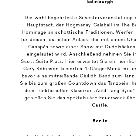
Edinburgh
Die wohl begehrteste Silvesterveranstaltung 
Hauptstadt, der Hogmanay-Galaball im The Ba
Hommage an schottische Traditionen. Werfen S
für diesen festlichen Anlass, der mit einem C
Canapés sowie einer Show mit Dudelsäcke
eingeläutet wird. Anschließend nehmen Sie i
Scott Suite Platz. Hier erwartet Sie ein herrli
Gary Robinson kreiertes 4-Gänge-Menü mit e
bevor eine mitreißende Cèilidh-Band zum Tanz 
Sie bis zum großen Countdown das Tanzbein, h
dem traditionellen Klassiker „Auld Lang Syne
genießen Sie das spektakuläre Feuerwerk üb
Castle.
Berlin