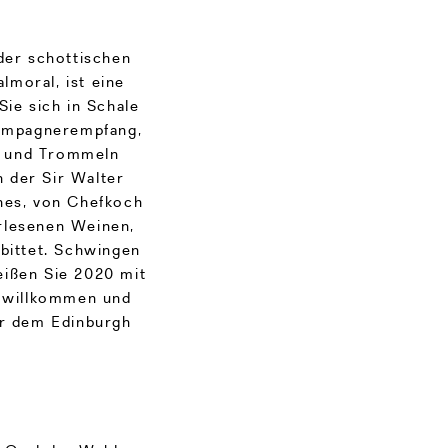
der schottischen
lmoral, ist eine
ie sich in Schale
hampagnerempfang,
n und Trommeln
n der Sir Walter
ches, von Chefkoch
rlesenen Weinen,
bittet. Schwingen
eißen Sie 2020 mit
“ willkommen und
er dem Edinburgh