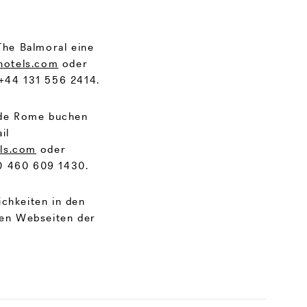
The Balmoral eine
hotels.com
oder
 +44 131 556 2414.
l de Rome buchen
il
ls.com
oder
30 460 609 1430.
ichkeiten in den
gen Webseiten der