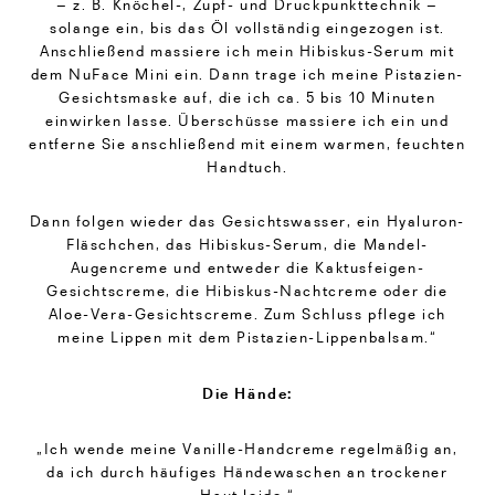
– z. B. Knöchel-, Zupf- und Druckpunkttechnik –
solange ein, bis das Öl vollständig eingezogen ist.
Anschließend massiere ich mein Hibiskus-Serum mit
dem NuFace Mini ein. Dann trage ich meine Pistazien-
Gesichtsmaske auf, die ich ca. 5 bis 10 Minuten
einwirken lasse. Überschüsse massiere ich ein und
entferne Sie anschließend mit einem warmen, feuchten
Handtuch.
Dann folgen wieder das Gesichtswasser, ein Hyaluron-
Fläschchen, das Hibiskus-Serum, die Mandel-
Augencreme und entweder die Kaktusfeigen-
Gesichtscreme, die Hibiskus-Nachtcreme oder die
Aloe-Vera-Gesichtscreme. Zum Schluss pflege ich
meine Lippen mit dem Pistazien-Lippenbalsam.“
Die Hände:
„Ich wende meine Vanille-Handcreme regelmäßig an,
da ich durch häufiges Händewaschen an trockener
Haut leide.“