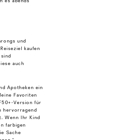
nn es abends
arongs und
Reiseziel kaufen
 sind
diese auch
und Apotheken ein
eine Favoriten
F50+-Version für
ch hervorragend
kt. Wenn Ihr Kind
n farbigen
ie Sache
agen.“