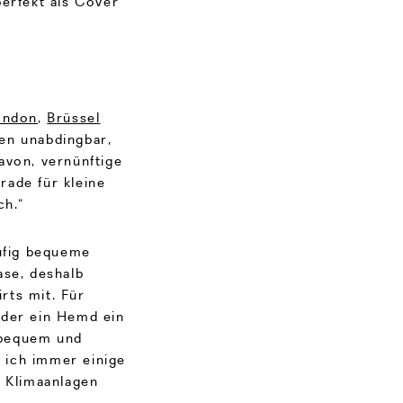
perfekt als Cover
ondon
,
Brüssel
en unabdingbar,
avon, vernünftige
rade für kleine
ch.“
äufig bequeme
ase, deshalb
rts mit. Für
oder ein Hemd ein
 bequem und
 ich immer einige
. Klimaanlagen