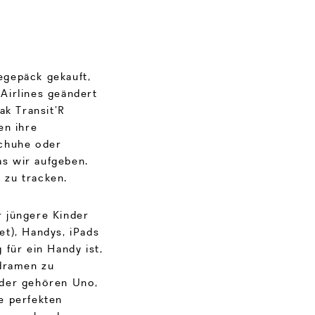
egepäck gekauft,
Airlines geändert
ak Transit’R
en ihre
Schuhe oder
s wir aufgeben.
 zu tracken.
 jüngere Kinder
t), Handys, iPads
für ein Handy ist,
udramen zu
nder gehören Uno,
e perfekten