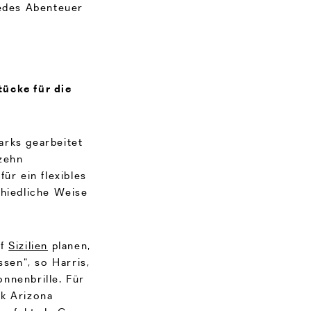
jedes Abenteuer
tücke für die
arks gearbeitet
fzehn
ür ein flexibles
chiedliche Weise
uf
Sizilien
planen,
ssen“, so Harris,
nnenbrille. Für
ck Arizona