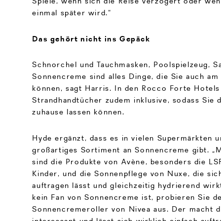
Spiele, wenn sich die Reise verzögert oder we
einmal später wird.“
Das gehört nicht ins Gepäck
Schnorchel und Tauchmasken, Poolspielzeug, S
Sonnencreme sind alles Dinge, die Sie auch am 
können, sagt Harris. In den Rocco Forte Hotels
Strandhandtücher zudem inklusive, sodass Sie 
zuhause lassen können.
Hyde ergänzt, dass es in vielen Supermärkten 
großartiges Sortiment an Sonnencreme gibt. „M
sind die Produkte von Avène, besonders die LS
Kinder, und die Sonnenpflege von Nuxe, die si
auftragen lässt und gleichzeitig hydrierend wir
kein Fan von Sonnencreme ist, probieren Sie de
Sonnencremeroller von Nivea aus. Der macht d
interessant und lässt sich wirklich einfach auftr