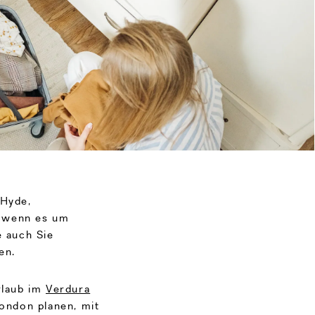
 Hyde,
s, wenn es um
e auch Sie
en.
rlaub im
Verdura
London planen, mit