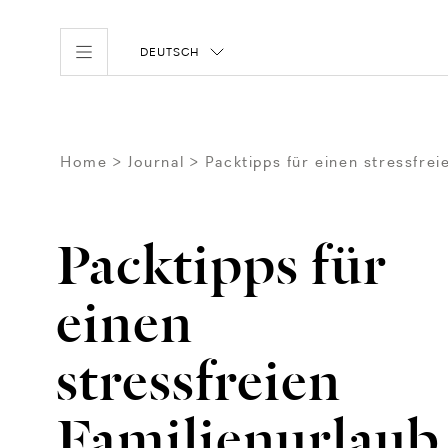
DEUTSCH
Home
Journal
Packtipps für einen stressfrei
Packtipps für
einen
stressfreien
Familienurlaub