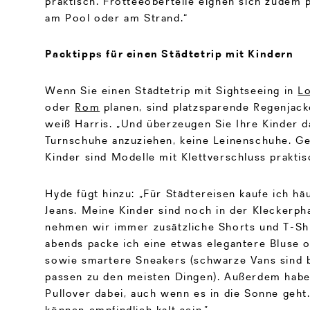
praktisch. Frotteeoberteile eignen sich zudem 
am Pool oder am Strand.“
Packtipps für einen Städtetrip mit Kindern
Wenn Sie einen Städtetrip mit Sightseeing in
L
oder
Rom
planen, sind platzsparende Regenjack
weiß Harris. „Und überzeugen Sie Ihre Kinder d
Turnschuhe anzuziehen, keine Leinenschuhe. Ge
Kinder sind Modelle mit Klettverschluss praktis
Hyde fügt hinzu: „Für Städtereisen kaufe ich h
Jeans. Meine Kinder sind noch in der Kleckerph
nehmen wir immer zusätzliche Shorts und T-Shi
abends packe ich eine etwas elegantere Bluse 
sowie smartere Sneakers (schwarze Vans sind
passen zu den meisten Dingen). Außerdem habe
Pullover dabei, auch wenn es in die Sonne geht
können empfindlich kalt sein.”