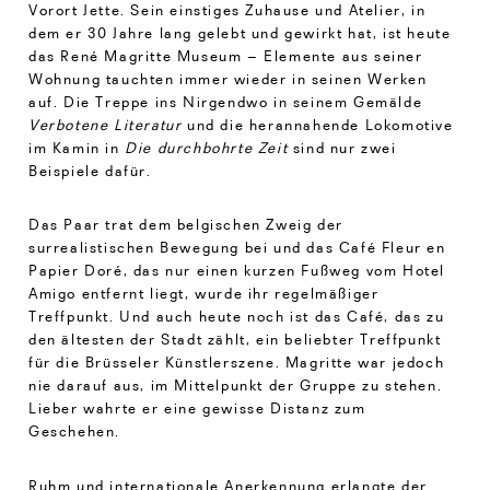
Vorort Jette. Sein einstiges Zuhause und Atelier, in
dem er 30 Jahre lang gelebt und gewirkt hat, ist heute
das René Magritte Museum – Elemente aus seiner
Wohnung tauchten immer wieder in seinen Werken
auf. Die Treppe ins Nirgendwo in seinem Gemälde
Verbotene Literatur
und die herannahende Lokomotive
im Kamin in
Die durchbohrte Zeit
sind nur zwei
Beispiele dafür.
Das Paar trat dem belgischen Zweig der
surrealistischen Bewegung bei und das Café Fleur en
Papier Doré, das nur einen kurzen Fußweg vom Hotel
Amigo entfernt liegt, wurde ihr regelmäßiger
Treffpunkt. Und auch heute noch ist das Café, das zu
den ältesten der Stadt zählt, ein beliebter Treffpunkt
für die Brüsseler Künstlerszene. Magritte war jedoch
nie darauf aus, im Mittelpunkt der Gruppe zu stehen.
Lieber wahrte er eine gewisse Distanz zum
Geschehen.
Ruhm und internationale Anerkennung erlangte der