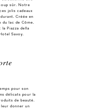
 coup sûr. Notre
 ces jolis cadeaux
 durant. Créée en
an du lac de Côme,
 la Piazza della
’Hotel Savoy.
orte
 temps pour son
ns délicats pour la
roduits de beauté.
 leur donner un