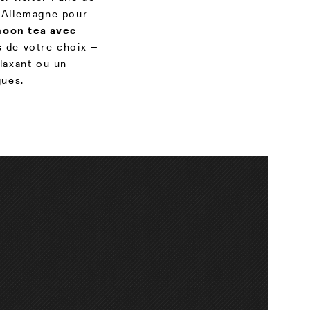
 Allemagne pour
noon tea avec
s de votre choix –
laxant ou un
gues.