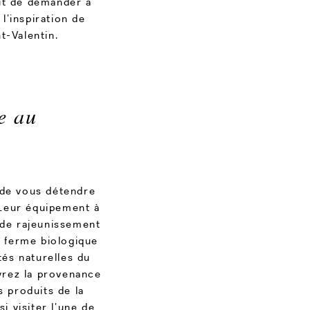
ffit de demander à
l’inspiration de
t-Valentin.
e au
de vous détendre
 Leur équipement à
 de rajeunissement
e ferme biologique
tés naturelles du
vrez la provenance
s produits de la
 visiter l’une de