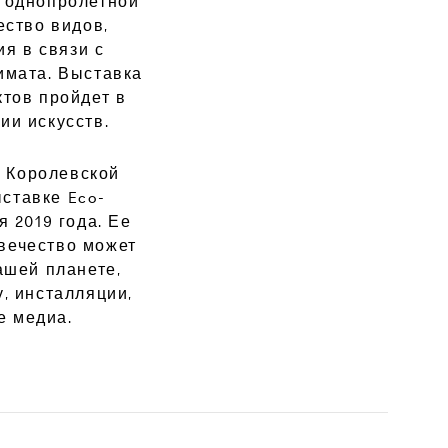
 однопролетной
ество видов,
я в связи с
имата. Выставка
тов пройдет в
ии искусств.
в Королевской
ставке Eco-
я 2019 года. Ее
вечество может
ашей планете,
у, инсталляции,
е медиа.