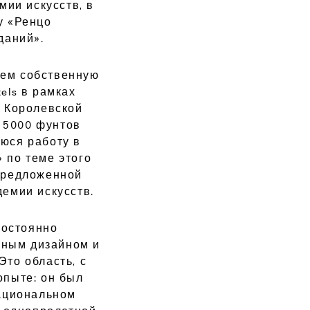
мии искусств, в
у «Ренцо
даний».
аем собственную
els в рамках
и Королевской
 5000 фунтов
юся работу в
 по теме этого
 предложенной
емии искусств.
постоянно
вным дизайном и
Это область, с
опыте: он был
ациональном