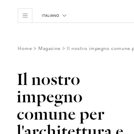
ITALIANO
Home
Magazine
Il nostro impegno comune pe
Il nostro
impegno
comune per
l'architettura e