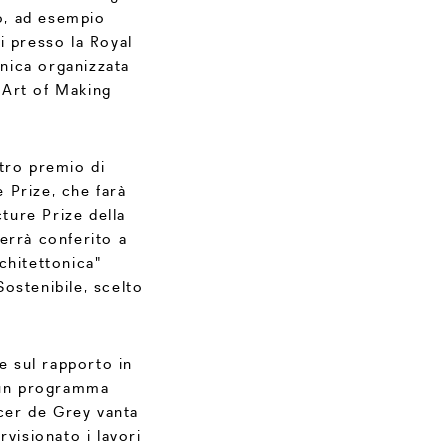
o, ad esempio
i presso la Royal
onica organizzata
 Art of Making
tro premio di
 Prize, che farà
ture Prize della
errà conferito a
chitettonica"
ostenibile, scelto
e sul rapporto in
e un programma
ncer de Grey vanta
visionato i lavori