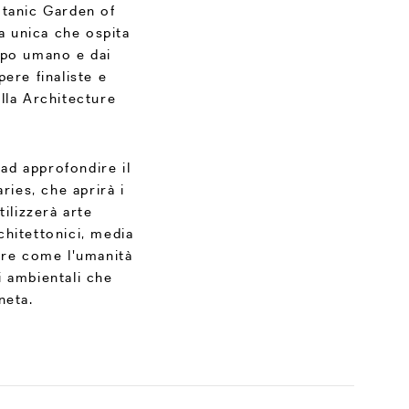
otanic Garden of
a unica che ospita
uppo umano e dai
ere finaliste e
ella Architecture
ad approfondire il
ies, che aprirà i
ilizzerà arte
rchitettonici, media
pire come l'umanità
 ambientali che
neta.