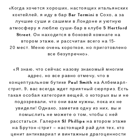
«Когда хочется хороших, настоящих итальянских
Bar Termini
коктейлей, я иду в бар
в Сохо, а за
лучшие суши и сашими в Лондоне и уютную
5 Hertford
атмосферу я люблю суши-бар в клубе
Street
. Он находится в боковой комнате на
втором этаже, и рассчитан всего на 15-
20 мест. Меню очень короткое, но приготовлено
все безупречно».
«Я знаю, что сейчас назову знакомый многим
адрес, но все равно отмечу, что в
Paul Smith
концептуальном бутике
на Албемарл-
стрит, 9, вас всегда ждет приятный сюрприз. Есть
такая особая категория вещей, о которых вы и не
подозревали, что они вам нужны, пока их не
увидели! Однако, заметив одну из них, вы и
помыслить не можете о том, чтобы с ней
SJ Phillips
расстаться. Галерея
на втором этаже
на Брутон-стрит – настоящий рай для тех, кто
ценит антиквариат и винтажные драгоценности