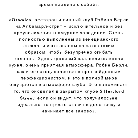
время наедине с собой».
Oswalds
«
,
ресторан и винный клуб Робина Берли
на Албемарл-стрит – исключительное и без
преувеличения гламурное заведение.
Стены
полностью выполнены из венецианского
стекла,
и изготовлены на заказ таким
образом,
чтобы безупречно огибать
колонны.
Здесь красивый зал, великолепная
кухня, очень приятная атмосфера. Робин Берли,
как и его отец, являетсянепревзойденным
перфекционистом, и это в полной мере
ощущается в атмосфере клуба. Это напоминает
5 Hertford
то, что онсделал в закрытом клубе
Street
: если он видит, что получилосьне
идеально, то просто ставит в деле точку и
начинает все заново».