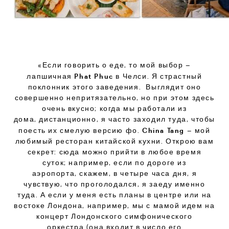
«Если говорить о еде, то мой выбор –
Phat Phuc
лапшичная
в Челси. Я страстный
поклонник этого заведения. Выглядит оно
совершенно непритязательно, но при этом здесь
очень вкусно; когда мы работали из
дома, дистанционно, я часто заходил туда, чтобы
China Tang
поесть их смелую версию фо.
– мой
любимый ресторан китайской кухни. Открою вам
секрет: сюда можно прийти в любое время
суток; например, если по дороге из
аэропорта, скажем, в четыре часа дня, я
чувствую, что проголодался, я заеду именно
туда. А если у меня есть планы в центре или на
востоке Лондона, например, мы с мамой идем на
концерт Лондонского симфонического
оркестра (она входит в число его