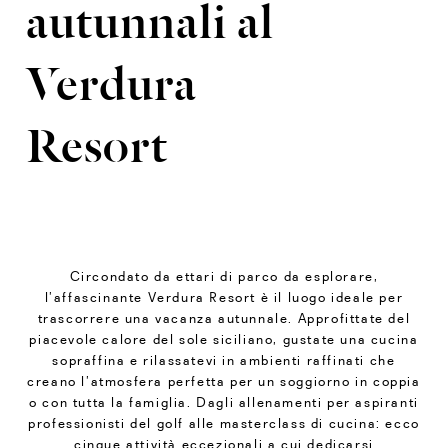
autunnali al
Verdura
Resort
Circondato da ettari di parco da esplorare,
l’affascinante Verdura Resort è il luogo ideale per
trascorrere una vacanza autunnale. Approfittate del
piacevole calore del sole siciliano, gustate una cucina
sopraffina e rilassatevi in ambienti raffinati che
creano l’atmosfera perfetta per un soggiorno in coppia
o con tutta la famiglia. Dagli allenamenti per aspiranti
professionisti del golf alle masterclass di cucina: ecco
cinque
attività
eccezionali a cui dedicarsi