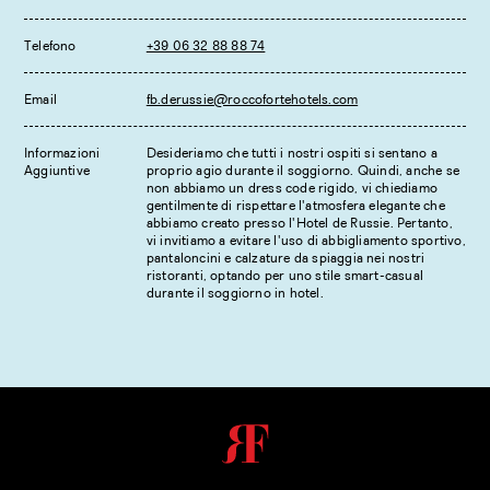
Telefono
+39 06 32 88 88 74
Email
fb.derussie@roccofortehotels.com
Informazioni
Desideriamo che tutti i nostri ospiti si sentano a
Aggiuntive
proprio agio durante il soggiorno. Quindi, anche se
non abbiamo un dress code rigido, vi chiediamo
gentilmente di rispettare l'atmosfera elegante che
abbiamo creato presso l'Hotel de Russie. Pertanto,
vi invitiamo a evitare l'uso di abbigliamento sportivo,
pantaloncini e calzature da spiaggia nei nostri
ristoranti, optando per uno stile smart-casual
durante il soggiorno in hotel.