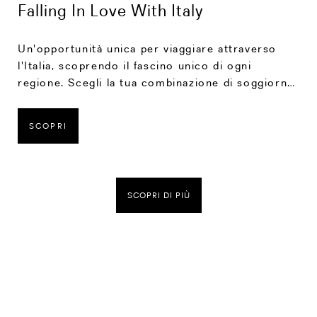
Falling In Love With Italy
Un'opportunità unica per viaggiare attraverso
l'Italia, scoprendo il fascino unico di ogni
regione. Scegli la tua combinazione di soggiorno
nei Rocco Forte Hotel, trascorrendo il tempo
che desideri in ogni location per assaporare i
SCOPRI
luoghi e vivere eccezionali esperienze.
SCOPRI DI PIÙ