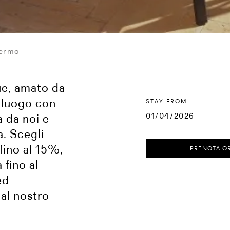
lermo
ue, amato da
co luogo con
STAY FROM
a da noi e
01/04/2026
a. Scegli
fino al 15%,
PRENOTA O
 fino al
ed
 al nostro