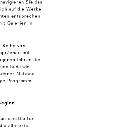
navigieren Sie das
ich auf die Werke
chten entsprechen.
mit Galerien in
r Reihe von
sprächen mit
ngenen Jahren die
 und bildende
ndoner National
hrige Programm
 Beginn
an ernsthaften
die allerorts