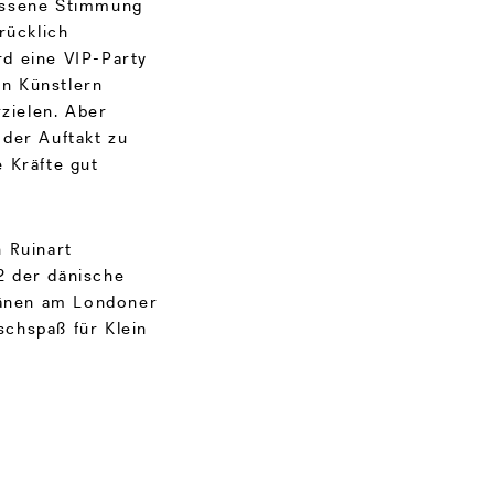
assene Stimmung
rücklich
d eine VIP-Party
en Künstlern
rzielen. Aber
der Auftakt zu
 Kräfte gut
 Ruinart
2 der dänische
ntänen am Londoner
chspaß für Klein