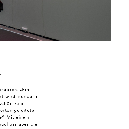
r
rücken: „Ein
ert wird, sondern
eschön kann
erten geleitete
e? Mit einem
buchbar über die