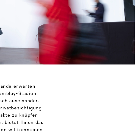
elände erwarten
embley-Stadion.
sch auseinander.
rivatbesichtigung
takte zu knüpfen
, bietet Ihnen das
inen willkommenen