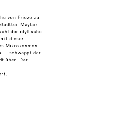
ohu von Frieze zu
tadtteil Mayfair
ohl der idyllische
nkt dieser
ses Mikrokosmos
n –, schwappt der
dt über. Der
r
rt.