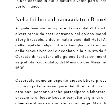
in una cornice in cui la natura diventa parte int
performance.
Nella fabbrica di cioccolato a Bruxe
A quale bambino non piace il cioccolato? I vostr
divertiranno da pazzi entrando nel goloso mon
Story Brussels, a due minuti a piedi dall’Hotel 
della capitale belga. Tutta la famiglia potrà imp
della produzione del cioccolato e la sua storia fi
Cercate di resistere alle golose tentazioni men
segreti del cioccolato, dal Messico dei Maya fin
1630.
Osservate come un esperto cioccolatiere prepar
prima di poterle assaggiare. Adulti e bambini di
otto anni possono anche partecipare a laborator
creazione di lecca-lecca e barrette di grandi di
chiedere al nostro simpatico concierge, Marc Ne