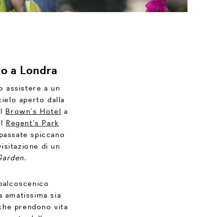
to a Londra
o assistere a un
cielo aperto dalla
al
Brown’s Hotel
a
il
Regent’s Park
 passate spiccano
isitazione di un
Garden
.
 palcoscenico
a amatissima sia
giche prendono vita