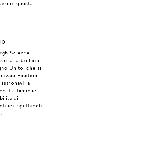
fare in questa
go
urgh Science
cere le brillanti
gno Unito, che si
giovani Einstein
astronavi, ai
co. Le famiglie
ilità di
tifici, spettacoli
.