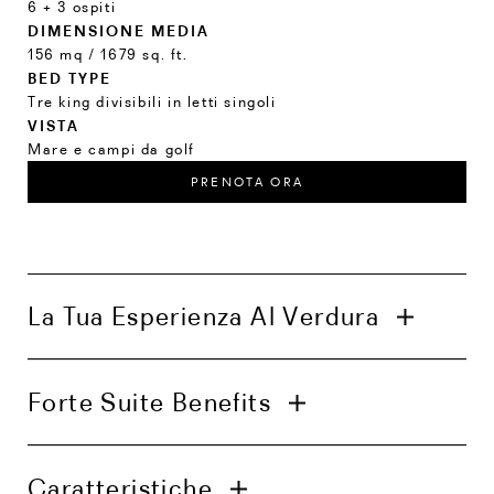
6 + 3 ospiti
DIMENSIONE MEDIA
156 mq / 1679 sq. ft.
BED TYPE
Tre king divisibili in letti singoli
VISTA
Mare e campi da golf
PRENOTA ORA
La Tua Esperienza Al Verdura
Assistente personale dedicato
Forte Suite Benefits
Accesso giornaliero alla lounge privata della
Clubhouse (aperta in estate dalle ore 09:00
alle 19:00)
Check-in in Suite con amenities di
Accesso giornaliero a un’attività fitness a
Caratteristiche
benvenuto dedicate