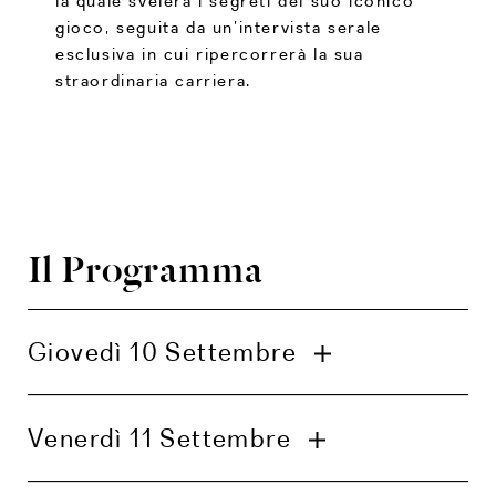
la quale svelerà i segreti del suo iconico
gioco, seguita da un’intervista serale
esclusiva in cui ripercorrerà la sua
straordinaria carriera.
Il Programma
Giovedì 10 Settembre
Arrivo degli ospiti al Verdura Resort
Venerdì 11 Settembre
Ricevimento di benvenuto
Primo giro: Stableford (18 buche, East Links)