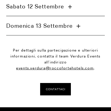
Sabato 12 Settembre
Cena di benvenuto
Incontro con la leggenda del golf Colin
Montgomerie
Secondo giro: Stableford (18 buche, West
Domenica 13 Settembre
Shore)
Cena tradizionale siciliana
Talk dedicato a tecnologia, economia e sviluppo
Giorno libero al resort
globale
Talk serale di Colin Montgomerie
Per dettagli sulla partecipazione e ulteriori
Partenze
informazioni, contatta il team Verdura Events
Cena di gala
all’indirizzo
events.verdura@roccofortehotels.com
.
Cerimonia di premiazione
CONTATTACI