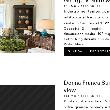
George V Suite w
105 MQ / 1130 SQ. FT.
Indietro nel tempo con u
intitolata al Re Giorgi
visita in Sicilia del 1925
Capacità:
2 + 1 ospiti
dimensione media:
105 mq 
Letto:
King divisibile in du
Vista:
Mare
GUARDA
PRENOTAR
Donna Franca Sui
view
144 MQ / 1550 SQ. FT.
Punta di diamante di Vi
offre grande privacy e t