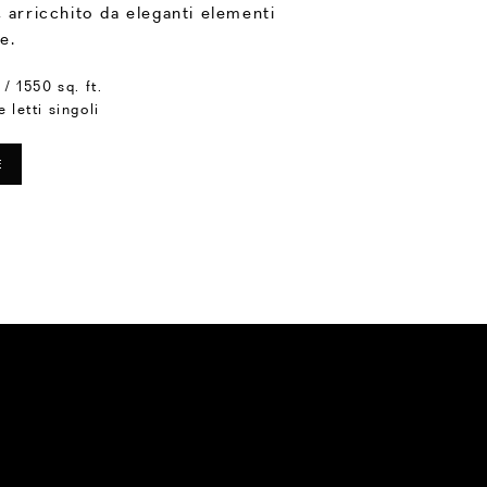
 arricchito da eleganti elementi
e.
/ 1550 sq. ft.
e letti singoli
E