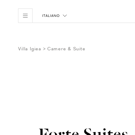
ITALIANO
Villa Igiea
Camere & Suite
Rooms
Family
Junior Suites
Suites
Forte Suites