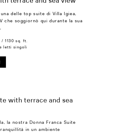
ith terrace and sea view
na delle top suite di Villa Igiea,
o V che soggiornò qui durante la sua
.
/ 1130 sq. ft.
e letti singoli
E
te with terrace and sea
lla, la nostra Donna Franca Suite
ranquillità in un ambiente