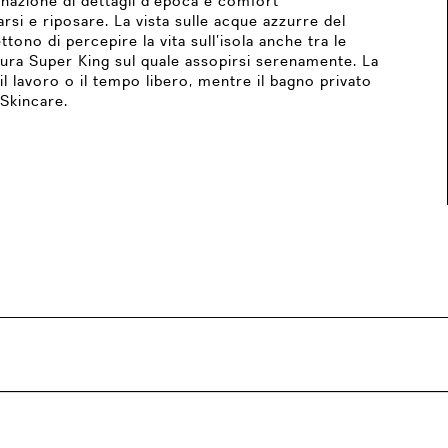
inazione di dettagli d’epoca e comfort
rsi e riposare. La vista sulle acque azzurre del
ono di percepire la vita sull’isola anche tra le
sura Super King sul quale assopirsi serenamente. La
il lavoro o il tempo libero, mentre il bagno privato
 Skincare.