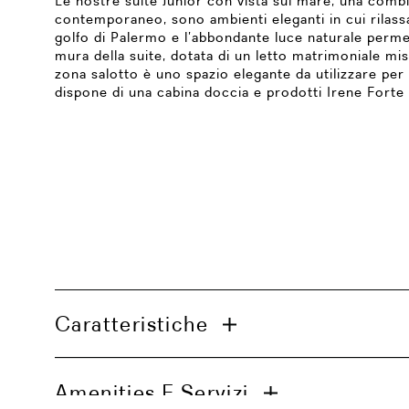
Le nostre suite Junior con vista sul mare, una comb
contemporaneo, sono ambienti eleganti in cui rilassa
golfo di Palermo e l’abbondante luce naturale permett
mura della suite, dotata di un letto matrimoniale mi
zona salotto è uno spazio elegante da utilizzare per 
dispone di una cabina doccia e prodotti Irene Forte
Caratteristiche
Bagno con doccia walk-in
Amenities E Servizi