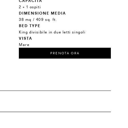
CAPACITÀ
2 + 1 ospiti
DIMENSIONE MEDIA
38 mq / 409 sq. ft.
BED TYPE
King divisibile in due letti singoli
VISTA
Mare
PRENOTA ORA