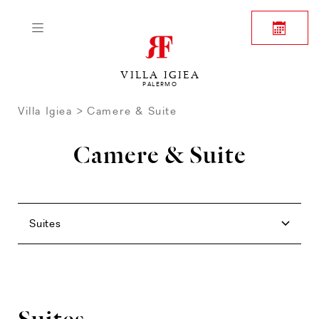
VILLA IGIEA
PALERMO
Villa Igiea
Camere & Suite
Camere & Suite
Rooms
Family
Junior Suites
Forte Suites
Suites