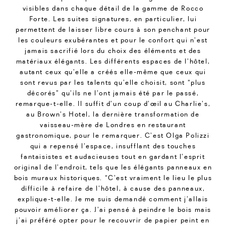
visibles dans chaque détail de la gamme de Rocco
Forte. Les suites signatures, en particulier, lui
permettent de laisser libre cours à son penchant pour
les couleurs exubérantes et pour le confort qui n’est
jamais sacrifié lors du choix des éléments et des
matériaux élégants. Les différents espaces de l’hôtel,
autant ceux qu’elle a créés elle-même que ceux qui
sont revus par les talents qu’elle choisit, sont “plus
décorés” qu’ils ne l’ont jamais été par le passé,
remarque-t-elle. Il suffit d’un coup d’œil au Charlie’s,
au Brown’s Hotel, la dernière transformation de
vaisseau-mère de Londres en restaurant
gastronomique, pour le remarquer. C’est Olga Polizzi
qui a repensé l’espace, insufflant des touches
fantaisistes et audacieuses tout en gardant l’esprit
original de l’endroit, tels que les élégants panneaux en
bois muraux historiques. “C’est vraiment le lieu le plus
difficile à refaire de l’hôtel, à cause des panneaux,
explique-t-elle. Je me suis demandé comment j’allais
pouvoir améliorer ça. J’ai pensé à peindre le bois mais
j’ai préféré opter pour le recouvrir de papier peint en