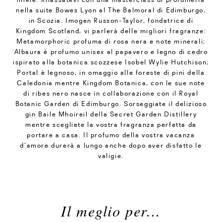
nella suite Bowes Lyon al The Balmoral di Edimburgo,
in Scozia. Imogen Russon-Taylor, fondatrice di
Kingdom Scotland, vi parlerà delle migliori fragranze:
Metamorphoric profuma di rosa nera e note minerali;
Albaura è profumo unisex al papavero e legno di cedro
ispirato alla botanica scozzese Isobel Wylie Hutchison;
Portal è legnoso, in omaggio alle foreste di pini della
Caledonia mentre Kingdom Botanica, con le sue note
di ribes nero nasce in collaborazione con il Royal
Botanic Garden di Edimburgo. Sorseggiate il delizioso
gin Baile Mhoireil della Secret Garden Distillery
mentre scegliete la vostra fragranza perfetta da
portare a casa. Il profumo della vostra vacanza
d’amore durerà a lungo anche dopo aver disfatto le
valigie.
Il meglio per...