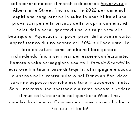
collaborazione con il marchio di scarpe
Aquazzura
di
Albermarle Street fino ad aprile 2022 per dare agli
ospiti che soggiornano in suite la possibilità di una
prova scarpe nella privacy della propria camera. Al
calar della sera, godetevi una visita privata alla
boutique di Aquazzura, a pochi passi dalla vostra suite,
approfittando di uno sconto del 20% sull’acquisto. Le
loro calzature sono uniche nel loro genere,
richiedendo fino a sei mesi per essere confezionate.
Potrete anche sorseggiare cocktail
Tequila Scandal
in
edizione limitata a base di tequila, champagne e succo
d’ananas nella vostra suite o nel
Donovan Bar
, dove
saranno esposte iconiche sculture in zucchero filato.
Se vi interessa uno spettacolo a tema andate a vedere
il musical Cinderella nel quartiere West End,
chiedendo al vostro Concierge di prenotarvi i biglietti.
Poi tutti al ballo!