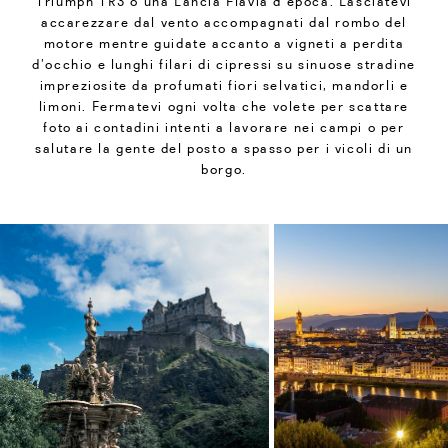
Triumph TR3 o una Lancia Flavia d’epoca. Lasciatevi
accarezzare dal vento accompagnati dal rombo del
motore mentre guidate accanto a vigneti a perdita
d’occhio e lunghi filari di cipressi su sinuose stradine
impreziosite da profumati fiori selvatici, mandorli e
limoni. Fermatevi ogni volta che volete per scattare
foto ai contadini intenti a lavorare nei campi o per
salutare la gente del posto a spasso per i vicoli di un
borgo.