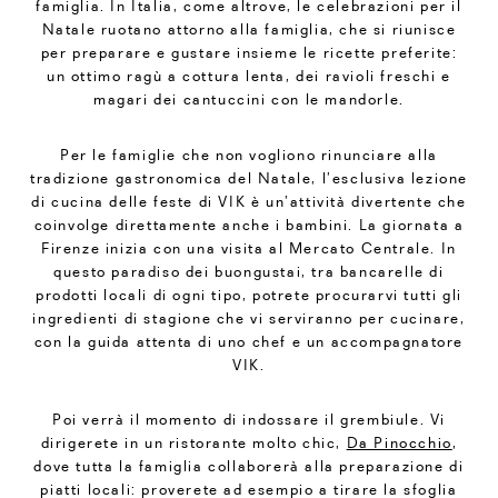
famiglia. In Italia, come altrove, le celebrazioni per il
Natale ruotano attorno alla famiglia, che si riunisce
per preparare e gustare insieme le ricette preferite:
un ottimo ragù a cottura lenta, dei ravioli freschi e
magari dei cantuccini con le mandorle.
Per le famiglie che non vogliono rinunciare alla
tradizione gastronomica del Natale, l’esclusiva lezione
di cucina delle feste di VIK è un’attività divertente che
coinvolge direttamente anche i bambini. La giornata a
Firenze inizia con una visita al Mercato Centrale. In
questo paradiso dei buongustai, tra bancarelle di
prodotti locali di ogni tipo, potrete procurarvi tutti gli
ingredienti di stagione che vi serviranno per cucinare,
con la guida attenta di uno chef e un accompagnatore
VIK.
Poi verrà il momento di indossare il grembiule. Vi
dirigerete in un ristorante molto chic,
Da Pinocchio
,
dove tutta la famiglia collaborerà alla preparazione di
piatti locali: proverete ad esempio a tirare la sfoglia